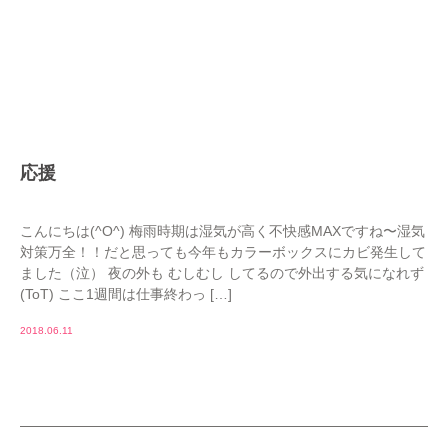
応援
こんにちは(^O^) 梅雨時期は湿気が高く不快感MAXですね〜湿気
対策万全！！だと思っても今年もカラーボックスにカビ発生して
ました（泣） 夜の外も むしむし してるので外出する気になれず
(ToT) ここ1週間は仕事終わっ […]
2018.06.11