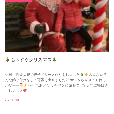
もぅすぐクリスマス
先日、授業参観で親子でリース作りをしました
みんないろ
んな飾り付けをして可愛く出来ました♡ サンタさん来てくれる
かなーー
今年もあと少し🤏 体調に気をつけて元気に毎日過
ごしましょ
2022.12.10