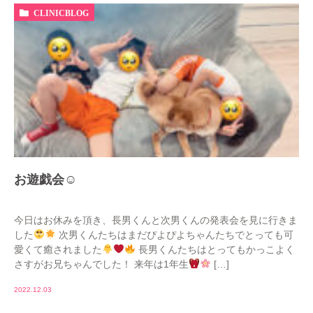
CLINICBLOG
お遊戯会☺︎
今日はお休みを頂き、長男くんと次男くんの発表会を見に行きま
した
次男くんたちはまだぴよぴよちゃんたちでとっても可
愛くて癒されました
長男くんたちはとってもかっこよく
さすがお兄ちゃんでした！ 来年は1年生
[…]
2022.12.03