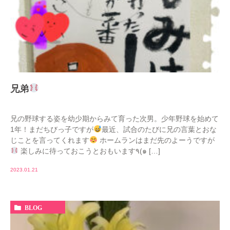
兄弟
兄の野球する姿を幼少期からみて育った次男。少年野球を始めて
1年！まだちびっ子ですが
最近、試合のたびに兄の言葉とおな
じことを言ってくれます
ホームランはまだ先のよーうですが
楽しみに待っておこうとおもいます٩(๑ […]
2023.01.21
BLOG