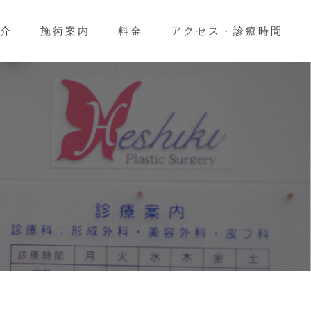
介
施術案内
料金
アクセス・診療時間
お顔のお悩み
お肌のお悩み
お身体のお悩み
その他のお悩み
サプリとコスメ
形成外科とは
美容外科とは
美容皮膚科とは